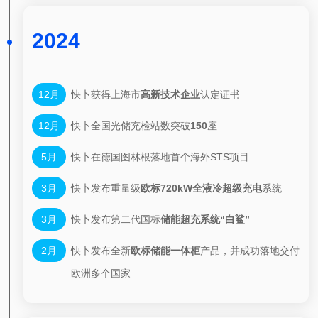
2024
12月
快卜获得上海市
高新技术企业
认定证书
12月
快卜全国光储充检站数突破
150
座
5月
快卜在德国图林根落地首个海外STS项目
3月
快卜发布重量级
欧标720kW全液冷超级充电
系统
3月
快卜
发布第二代国标
储能超充系统“白鲨”
2月
快卜发布全新
欧标储能一体柜
产品，并成功落地交付
欧洲多个国家