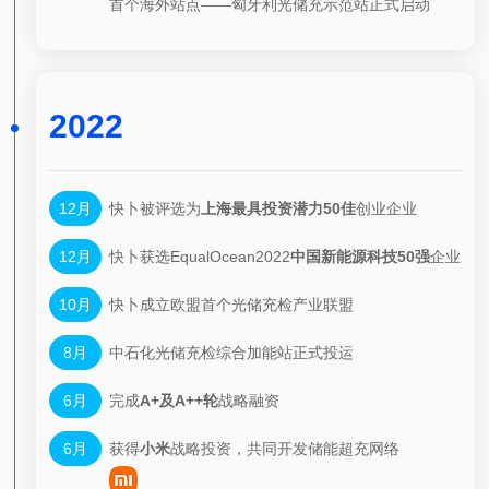
首个海外站点——匈牙利光储充示范站正式启动
2022
12月
快卜被评选为
上海最具投资潜力50佳
创业企业
12月
快卜获选EqualOcean2022
中国新能源科技50强
企业
10月
快卜成立欧盟首个光储充检产业联盟
8月
中石化光储充检综合加能站正式投运
6月
完成
A+及A++轮
战略融资
6月
获得
小米
战略投资，共同开发储能超充网络