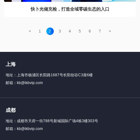
快卜光储充检，打造全域零碳生态的入口
<
1
2
3
4
5
6
7
>
上海
地址：上海市杨浦区长阳路1687号长阳创谷C3座6楼
邮箱：kb@ikbvip.com
成都
地址：成都市天府一街788号新城国际广场4栋3楼303号
邮箱：kb@ikbvip.com