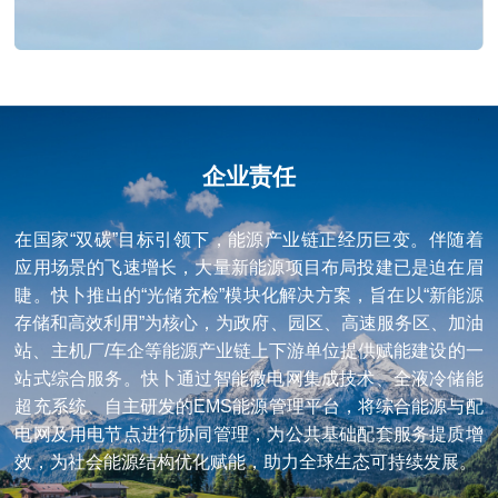
企业责任
在国家“双碳”目标引领下，能源产业链正经历巨变。伴随着
应用场景的飞速增长，大量新能源项目布局投建已是迫在眉
睫。快卜推出的“光储充检”模块化解决方案，旨在以“新能源
存储和高效利用”为核心，为政府、园区、高速服务区、加油
站、主机厂/车企等能源产业链上下游单位提供赋能建设的一
站式综合服务。快卜通过智能微电网集成技术、全液冷储能
超充系统、自主研发的EMS能源管理平台，将综合能源与配
电网及用电节点进行协同管理，为公共基础配套服务提质增
效，为社会能源结构优化赋能，助力全球生态可持续发展。