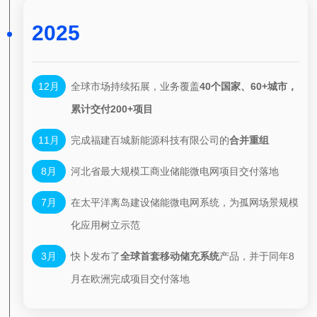
2025
12月
全球市场持续拓展，业务覆盖
40个国家、60+城市，
累计交付200+项目
11月
完成福建百城新能源科技有限公司的
合并重组
8月
河北省最大规模工商业储能微电网项目交付落地
7月
在太平洋离岛建设储能微电网系统，为孤网场景规模
化应用树立示范
3月
快卜发布了
全球首套移动储充系统
产品，并于同年8
月
在欧洲完成项目交付落地