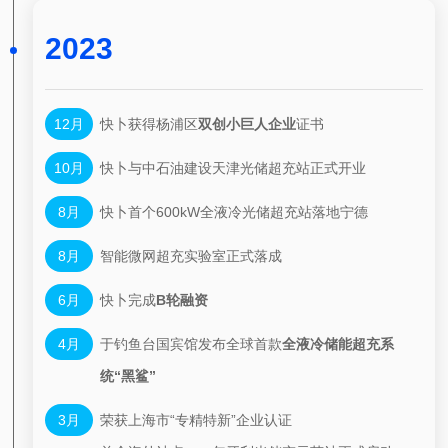
2023
12月
快卜获得杨浦区
双创小巨人企业
证书
10月
快卜与中石油建设天津光储超充站正式开业
8月
快卜首个600kW全液冷光储超充站落地宁德
8月
智能微网超充实验室正式落成
6月
快卜完成
B轮融资
4月
于钓鱼台国宾馆发布全球首款
全液冷储能超充系
统“黑鲨”
3月
荣获上海市“专精特新”企业认证