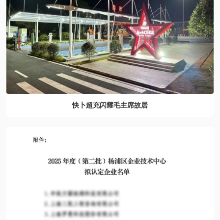
快卜超充闪耀毛主席故居