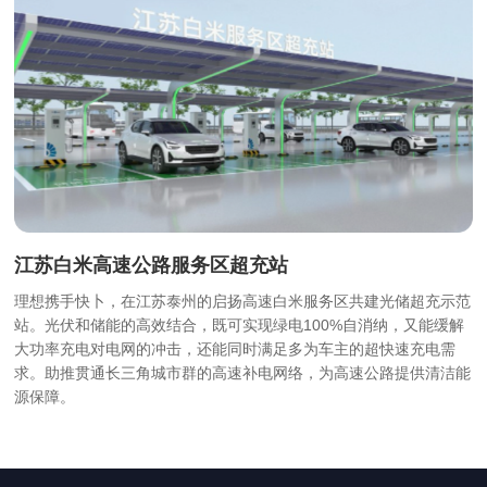
光伏装机功率65kW
配电容量630kVA
功能利用率34.7%
Solar Power Capacity 65kW
Power Distribution Capacity 630 kVA
Power Efficiency34.7%
江苏白米高速公路服务区超充站
储能容量
服务能力4个车位
单枪最大功率480kW
Energy-storage
4 Charging Spaces
Maximum power of a single gun 480kW
理想携手快卜，在江苏泰州的启扬高速白米服务区共建光储超充示范
站。光伏和储能的高效结合，既可实现绿电100%自消纳，又能缓解
大功率充电对电网的冲击，还能同时满足多为车主的超快速充电需
求。助推贯通长三角城市群的高速补电网络，为高速公路提供清洁能
源保障。