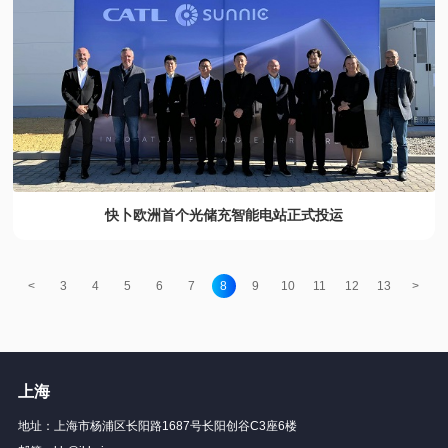
快卜欧洲首个光储充智能电站正式投运
<
3
4
5
6
7
8
9
10
11
12
13
>
上海
地址：上海市杨浦区长阳路1687号长阳创谷C3座6楼