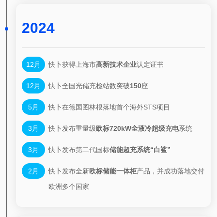
2024
12月
快卜获得上海市
高新技术企业
认定证书
12月
快卜全国光储充检站数突破
150
座
5月
快卜在德国图林根落地首个海外STS项目
3月
快卜发布重量级
欧标720kW全液冷超级充电
系统
3月
快卜
发布第二代国标
储能超充系统“白鲨”
2月
快卜发布全新
欧标储能一体柜
产品，并成功落地交付
欧洲多个国家