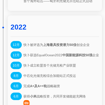
首个海外站点——匈牙利光储充示范站正式启动
2022
12月
快卜被评选为
上海最具投资潜力50佳
创业企业
12月
快卜获选EqualOcean2022
中国新能源科技50强
企业
10月
快卜成立欧盟首个光储充检产业联盟
8月
中石化光储充检综合加能站正式投运
6月
完成
A+及A++轮
战略融资
6月
获得
小米
战略投资，共同开发储能超充网络