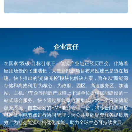
企业责任
在国家“双碳”目标引领下，能源产业链正经历巨变。伴随着
应用场景的飞速增长，大量新能源项目布局投建已是迫在眉
睫。快卜推出的“光储充检”模块化解决方案，旨在以“新能源
存储和高效利用”为核心，为政府、园区、高速服务区、加油
站、主机厂/车企等能源产业链上下游单位提供赋能建设的一
站式综合服务。快卜通过智能微电网集成技术、全液冷储能
超充系统、自主研发的EMS能源管理平台，将综合能源与配
电网及用电节点进行协同管理，为公共基础配套服务提质增
效，为社会能源结构优化赋能，助力全球生态可持续发展。