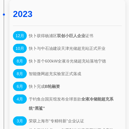
2023
12月
快卜获得杨浦区
双创小巨人企业
证书
10月
快卜与中石油建设天津光储超充站正式开业
8月
快卜首个600kW全液冷光储超充站落地宁德
8月
智能微网超充实验室正式落成
6月
快卜完成
B轮融资
4月
于钓鱼台国宾馆发布全球首款
全液冷储能超充系
统“黑鲨”
3月
荣获上海市“专精特新”企业认证