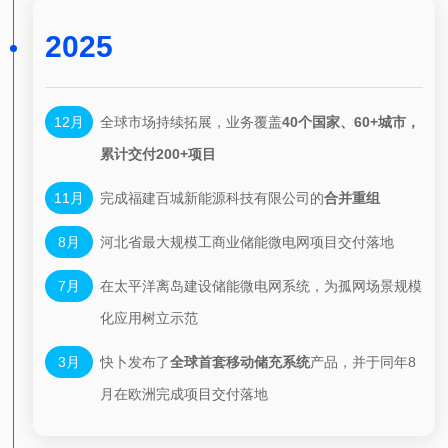
2025
12月
全球市场持续拓展，业务覆盖
40个国家、60+城市，
累计交付200+项目
11月
完成福建百城新能源科技有限公司的
合并重组
8月
河北省最大规模工商业储能微电网项目交付落地
7月
在太平洋离岛建设储能微电网系统，为孤网场景规模
化应用树立示范
3月
快卜发布了
全球首套移动储充系统
产品，并于同年8
月
在欧洲完成项目交付落地